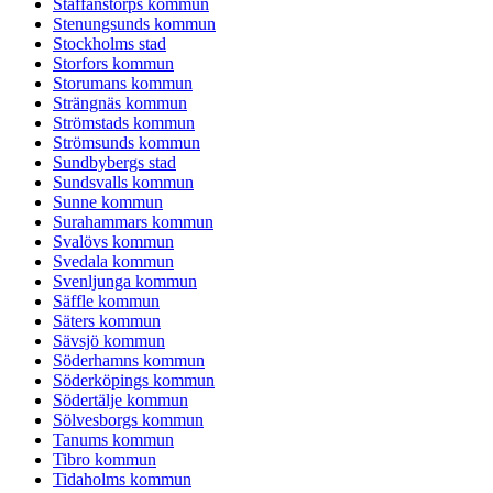
Staffanstorps kommun
Stenungsunds kommun
Stockholms stad
Storfors kommun
Storumans kommun
Strängnäs kommun
Strömstads kommun
Strömsunds kommun
Sundbybergs stad
Sundsvalls kommun
Sunne kommun
Surahammars kommun
Svalövs kommun
Svedala kommun
Svenljunga kommun
Säffle kommun
Säters kommun
Sävsjö kommun
Söderhamns kommun
Söderköpings kommun
Södertälje kommun
Sölvesborgs kommun
Tanums kommun
Tibro kommun
Tidaholms kommun