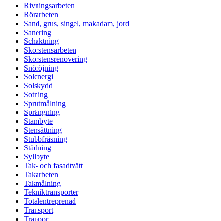
Rivningsarbeten
Rörarbeten
Sand, grus, singel, makadam, jord
Sanering
Schaktning
Skorstensarbeten
Skorstensrenovering
Snöröjning
Solenergi
Solskydd
Sotning
Sprutmålning
Sprängning
Stambyte
Stensättning
Stubbfräsning
Städning
Syllbyte
Tak- och fasadtvätt
Takarbeten
Takmålning
Tekniktransporter
Totalentreprenad
Transport
Trappor