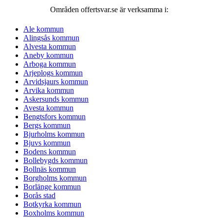
Områden offertsvar.se är verksamma i:
Ale kommun
Alingsås kommun
Alvesta kommun
Aneby kommun
Arboga kommun
Arjeplogs kommun
Arvidsjaurs kommun
Arvika kommun
Askersunds kommun
Avesta kommun
Bengtsfors kommun
Bergs kommun
Bjurholms kommun
Bjuvs kommun
Bodens kommun
Bollebygds kommun
Bollnäs kommun
Borgholms kommun
Borlänge kommun
Borås stad
Botkyrka kommun
Boxholms kommun