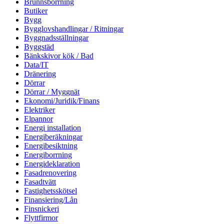
Brunnsborrning
Butiker
Bygg
Bygglovshandlingar / Ritningar
Byggnadsställningar
Byggstäd
Bänkskivor kök / Bad
Data/IT
Dränering
Dörrar
Dörrar / Myggnät
Ekonomi/Juridik/Finans
Elektriker
Elpannor
Energi installation
Energiberäkningar
Energibesiktning
Energiborrning
Energideklaration
Fasadrenovering
Fasadtvätt
Fastighetsskötsel
Finansiering/Lån
Finsnickeri
Flyttfirmor