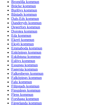
Bromölla kommun
Bräcke kommun
Burlövs kommun
Båstads kommun
Dals-Eds kommun
Danderyds kommun
Degerfors kommun
Dorotea kommun
Eda kommun
Ekerö kommun
Eksjö kommun
Emmaboda kommun
Enköpings kommun
Eskilstuna kommun
Eslövs kommun
Essunga kommun
Fagersta kommun
Falkenbergs kommun
Falköpings kommun
Falu kommun
Filipstads kommun
Finspångs kommun
Flens kommun
Forshaga kommun
Färgelanda kommun