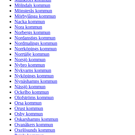
Mölndals kommun
Mönsterås kommun
Mörbylånga kommun
Nacka kommun
Nora kommun
Norbergs kommun
Nordanstigs kommun
Nordmalings kommun
Norrköpings kommun
Norrtälje kommun
Norsjö kommun
Nybro kommun
Nykvarns kommun
Nyköpings kommun
Nynäshamns kommun
Nässjö kommun
Ockelbo kommun
Olofströms kommun
Orsa kommun
Orust kommun
Osby kommun
Oskarshamns kommun
Ovanåkers kommun
Oxelösunds kommun