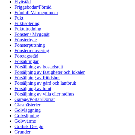
Flyttstäd
Friggebodar/Förråd
Frånluft Värmepumpar
Fukt
Fuktisolering
Fuktutredning
Fönster / Myggnät
Fönsterbyte
Fönsterputsning
Fönsterrenovering
Företagsstäd
Försäkringar
Försäljning av bostadsrätt
Försäljning av fastigheter och lokaler
Försäljning av fritidshus
Försäljning av gård och lantbruk
Försäljning av tomt
Försäljning av villa eller radhus
Garage/Portar/Dörrar
Glasmästerier
Golvläggning
Golvslipning
Golvvärme
Grafisk Design
Grunder