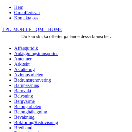
Hem
Om offertsvar
Kontakta oss
TPL_MOBILE_JQM__HOME
Du kan skicka offerter gällande dessa branscher:
Affärsjuridik
Anläggningstransporter
Antenner
Arkitekt
Asfaltering
Avloppsarbeten
Badrumsrenovering
Barnpassning
Barnvakt
Belysning
Bergvärme
Betongarbeten
Betonghåltagning
Bevakning
Bokföring/Redovisning
Bredband