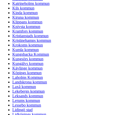
Katrineholms kommun
Kils kommun
Kinda kommun
Kiruna kommun
Klippans kommun
Knivsta kommun
Kramfors kommun
Kristianstads kommun
Kristinehamns kommun
Krokoms kommun
Kumla kommun
Kungsbacka Kommun
Kungsörs kommun
Kungälvs kommun
Kävlinge kommun
Köpings kommun
Laholms Kommun
Landskrona kommun
Laxå kommun
Lekebergs kommun
Leksands kommun
Lerums kommun
Lessebo kommun
Lidingö stad
Lidköpings kommun