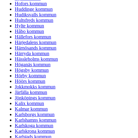
Hofors kommun
Huddinge kommun
Hudiksvalls kommun
Hultsfreds kommun
Hylte kommun
Håbo kommun
Hällefors kommun
Härjedalens kommun
Härnösands kommun
Härryda kommun
Hässleholms kommun
Höganäs kommun
Högsby kommun
Hörby kommun
Höörs kommun
Jokkmokks kommun
Järfälla kommun
Jönköpings kommun
Kalix kommun
Kalmar kommun
Karlsborgs kommun
Karlshamns kommun
Karlskoga kommun
Karlskrona kommun
Karlstads kommun