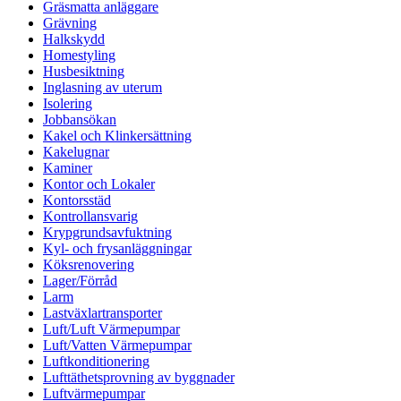
Gräsmatta anläggare
Grävning
Halkskydd
Homestyling
Husbesiktning
Inglasning av uterum
Isolering
Jobbansökan
Kakel och Klinkersättning
Kakelugnar
Kaminer
Kontor och Lokaler
Kontorsstäd
Kontrollansvarig
Krypgrundsavfuktning
Kyl- och frysanläggningar
Köksrenovering
Lager/Förråd
Larm
Lastväxlartransporter
Luft/Luft Värmepumpar
Luft/Vatten Värmepumpar
Luftkonditionering
Lufttäthetsprovning av byggnader
Luftvärmepumpar