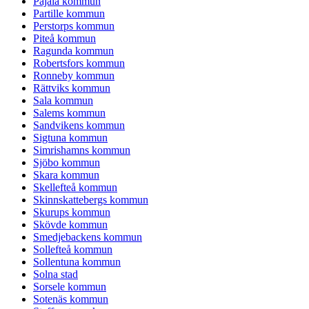
Pajala kommun
Partille kommun
Perstorps kommun
Piteå kommun
Ragunda kommun
Robertsfors kommun
Ronneby kommun
Rättviks kommun
Sala kommun
Salems kommun
Sandvikens kommun
Sigtuna kommun
Simrishamns kommun
Sjöbo kommun
Skara kommun
Skellefteå kommun
Skinnskattebergs kommun
Skurups kommun
Skövde kommun
Smedjebackens kommun
Sollefteå kommun
Sollentuna kommun
Solna stad
Sorsele kommun
Sotenäs kommun