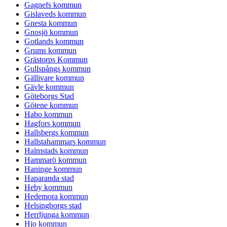
Gagnefs kommun
Gislaveds kommun
Gnesta kommun
Gnosjö kommun
Gotlands kommun
Grums kommun
Grästorps Kommun
Gullspångs kommun
Gällivare kommun
Gävle kommun
Göteborgs Stad
Götene kommun
Habo kommun
Hagfors kommun
Hallsbergs kommun
Hallstahammars kommun
Halmstads kommun
Hammarö kommun
Haninge kommun
Haparanda stad
Heby kommun
Hedemora kommun
Helsingborgs stad
Herrljunga kommun
Hjo kommun