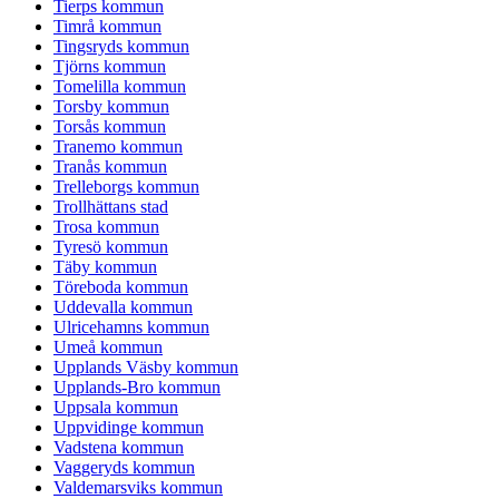
Tierps kommun
Timrå kommun
Tingsryds kommun
Tjörns kommun
Tomelilla kommun
Torsby kommun
Torsås kommun
Tranemo kommun
Tranås kommun
Trelleborgs kommun
Trollhättans stad
Trosa kommun
Tyresö kommun
Täby kommun
Töreboda kommun
Uddevalla kommun
Ulricehamns kommun
Umeå kommun
Upplands Väsby kommun
Upplands-Bro kommun
Uppsala kommun
Uppvidinge kommun
Vadstena kommun
Vaggeryds kommun
Valdemarsviks kommun