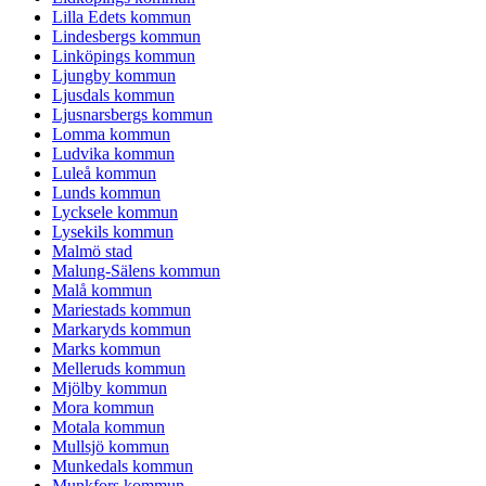
Lilla Edets kommun
Lindesbergs kommun
Linköpings kommun
Ljungby kommun
Ljusdals kommun
Ljusnarsbergs kommun
Lomma kommun
Ludvika kommun
Luleå kommun
Lunds kommun
Lycksele kommun
Lysekils kommun
Malmö stad
Malung-Sälens kommun
Malå kommun
Mariestads kommun
Markaryds kommun
Marks kommun
Melleruds kommun
Mjölby kommun
Mora kommun
Motala kommun
Mullsjö kommun
Munkedals kommun
Munkfors kommun