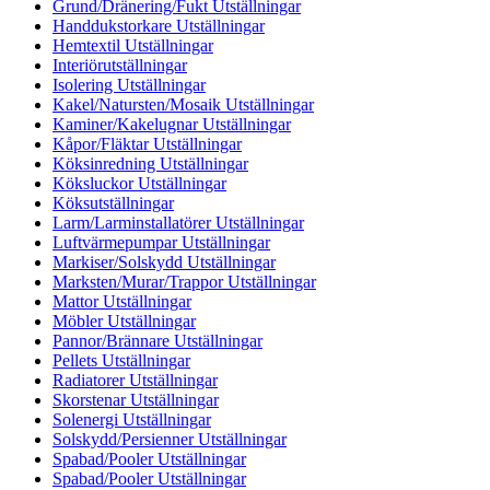
Grund/Dränering/Fukt Utställningar
Handdukstorkare Utställningar
Hemtextil Utställningar
Interiörutställningar
Isolering Utställningar
Kakel/Natursten/Mosaik Utställningar
Kaminer/Kakelugnar Utställningar
Kåpor/Fläktar Utställningar
Köksinredning Utställningar
Köksluckor Utställningar
Köksutställningar
Larm/Larminstallatörer Utställningar
Luftvärmepumpar Utställningar
Markiser/Solskydd Utställningar
Marksten/Murar/Trappor Utställningar
Mattor Utställningar
Möbler Utställningar
Pannor/Brännare Utställningar
Pellets Utställningar
Radiatorer Utställningar
Skorstenar Utställningar
Solenergi Utställningar
Solskydd/Persienner Utställningar
Spabad/Pooler Utställningar
Spabad/Pooler Utställningar