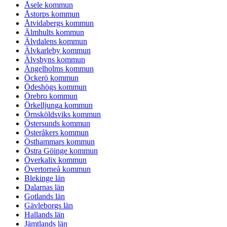
Åsele kommun
Åstorps kommun
Åtvidabergs kommun
Älmhults kommun
Älvdalens kommun
Älvkarleby kommun
Älvsbyns kommun
Ängelholms kommun
Öckerö kommun
Ödeshögs kommun
Örebro kommun
Örkelljunga kommun
Örnsköldsviks kommun
Östersunds kommun
Österåkers kommun
Östhammars kommun
Östra Göinge kommun
Överkalix kommun
Övertorneå kommun
Blekinge län
Dalarnas län
Gotlands län
Gävleborgs län
Hallands län
Jämtlands län