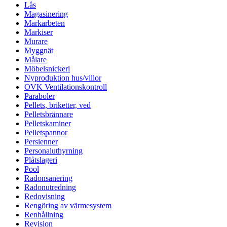
Lås
Magasinering
Markarbeten
Markiser
Murare
Myggnät
Målare
Möbelsnickeri
Nyproduktion hus/villor
OVK Ventilationskontroll
Paraboler
Pellets, briketter, ved
Pelletsbrännare
Pelletskaminer
Pelletspannor
Persienner
Personaluthyrning
Plåtslageri
Pool
Radonsanering
Radonutredning
Redovisning
Rengöring av värmesystem
Renhållning
Revision