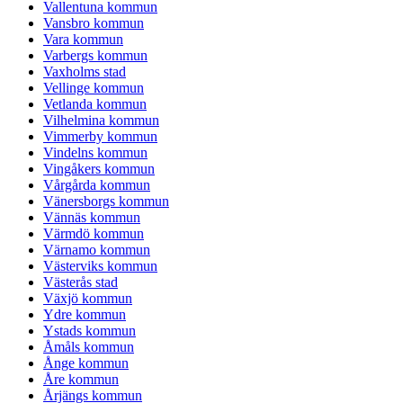
Vallentuna kommun
Vansbro kommun
Vara kommun
Varbergs kommun
Vaxholms stad
Vellinge kommun
Vetlanda kommun
Vilhelmina kommun
Vimmerby kommun
Vindelns kommun
Vingåkers kommun
Vårgårda kommun
Vänersborgs kommun
Vännäs kommun
Värmdö kommun
Värnamo kommun
Västerviks kommun
Västerås stad
Växjö kommun
Ydre kommun
Ystads kommun
Åmåls kommun
Ånge kommun
Åre kommun
Årjängs kommun