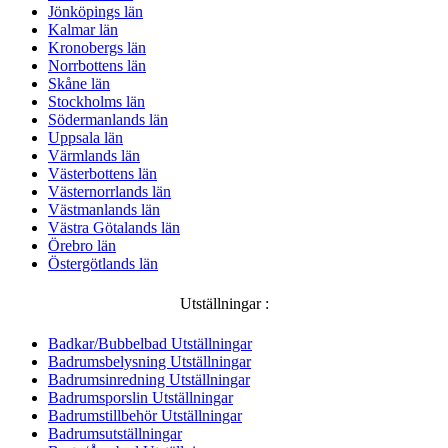
Jönköpings län
Kalmar län
Kronobergs län
Norrbottens län
Skåne län
Stockholms län
Södermanlands län
Uppsala län
Värmlands län
Västerbottens län
Västernorrlands län
Västmanlands län
Västra Götalands län
Örebro län
Östergötlands län
Utställningar :
Badkar/Bubbelbad Utställningar
Badrumsbelysning Utställningar
Badrumsinredning Utställningar
Badrumsporslin Utställningar
Badrumstillbehör Utställningar
Badrumsutställningar