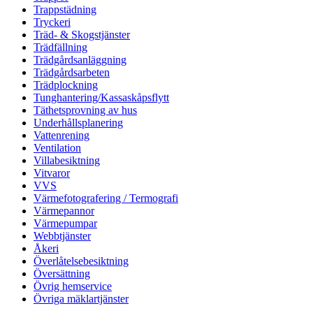
Trappstädning
Tryckeri
Träd- & Skogstjänster
Trädfällning
Trädgårdsanläggning
Trädgårdsarbeten
Trädplockning
Tunghantering/Kassaskåpsflytt
Täthetsprovning av hus
Underhållsplanering
Vattenrening
Ventilation
Villabesiktning
Vitvaror
VVS
Värmefotografering / Termografi
Värmepannor
Värmepumpar
Webbtjänster
Åkeri
Överlåtelsebesiktning
Översättning
Övrig hemservice
Övriga mäklartjänster