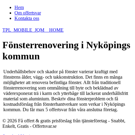
Hem
Om offertsvar
Kontakta oss
TPL_MOBILE_JQM__HOME
Fönsterrenovering i Nyköpings
kommun
Underhållsbehov och skador på fönster varierar kraftigt med
fönstrens ålder, vägg- och takkonstruktion. Det finns en många
möjligheter att renovera befintliga fönster. Allt från traditionell
fönsterrenovering som ommålning till byte och beklädnad av
väderexponerat trä i karm och ytterbåge till lackerat underhållsfritt
material som aluminium. Beskriv dina fönsterproblem och få
kostnadsförslag från fönsterhantverkare som verkar i Nyköpings
kommun. Du får max 5 offertsvar från våra anslutna företag.
© 2026 Få offert & gratis prisförslag från tjänsteföretag - Snabbt,
Enkelt, Gratis - Offertsvar.se