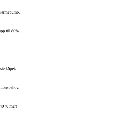
tt värmepump.
p till 80%.
ste köpet.
ationsbehov.
 40 % mer!