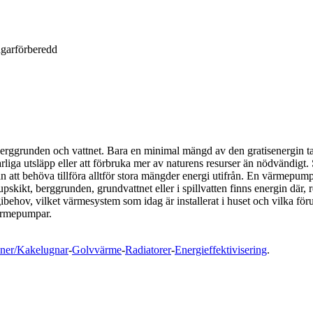
ngarförberedd
n, berggrunden och vattnet. Bara en minimal mängd av den gratisenergin
arliga utsläpp eller att förbruka mer av naturens resurser än nödvändi
an att behöva tillföra alltför stora mängder energi utifrån. En värmepu
djupskikt, berggrunden, grundvattnet eller i spillvatten finns energin där
ibehov, vilket värmesystem som idag är installerat i huset och vilka för
värmepumpar.
ner/Kakelugnar
-
Golvvärme
-
Radiatorer
-
Energieffektivisering
.