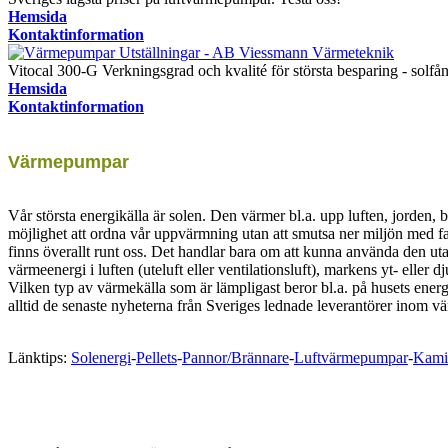
Hemsida
Kontaktinformation
Vitocal 300-G Verkningsgrad och kvalité för största besparing - solfå
Hemsida
Kontaktinformation
Värmepumpar
Vår största energikälla är solen. Den värmer bl.a. upp luften, jorde
möjlighet att ordna vår uppvärmning utan att smutsa ner miljön med f
finns överallt runt oss. Det handlar bara om att kunna använda den ut
värmeenergi i luften (uteluft eller ventilationsluft), markens yt- eller 
Vilken typ av värmekälla som är lämpligast beror bl.a. på husets energ
alltid de senaste nyheterna från Sveriges lednade leverantörer inom 
Länktips:
Solenergi
-
Pellets
-
Pannor/Brännare
-
Luftvärmepumpar
-
Kami