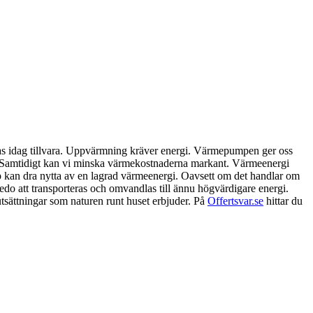
 tas idag tillvara. Uppvärmning kräver energi. Värmepumpen ger oss
gt. Samtidigt kan vi minska värmekostnaderna markant. Värmeenergi
mp kan dra nytta av en lagrad värmeenergi. Oavsett om det handlar om
, redo att transporteras och omvandlas till ännu högvärdigare energi.
utsättningar som naturen runt huset erbjuder. På
Offertsvar.se
hittar du