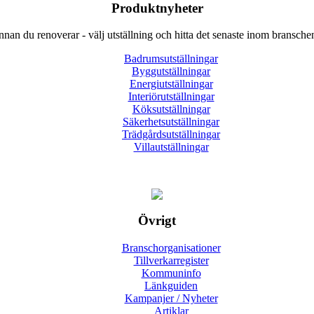
Produktnyheter
nnan du renoverar - välj utställning och hitta det senaste inom bransche
Badrumsutställningar
Byggutställningar
Energiutställningar
Interiörutställningar
Köksutställningar
Säkerhetsutställningar
Trädgårdsutställningar
Villautställningar
Övrigt
Branschorganisationer
Tillverkarregister
Kommuninfo
Länkguiden
Kampanjer / Nyheter
Artiklar