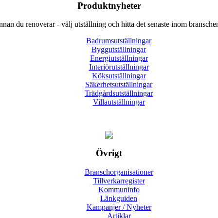
Produktnyheter
nnan du renoverar - välj utställning och hitta det senaste inom bransche
Badrumsutställningar
Byggutställningar
Energiutställningar
Interiörutställningar
Köksutställningar
Säkerhetsutställningar
Trädgårdsutställningar
Villautställningar
Övrigt
Branschorganisationer
Tillverkarregister
Kommuninfo
Länkguiden
Kampanjer / Nyheter
Artiklar