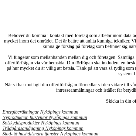
Behöver du komma i kontakt med företag som arbetar inom data och it
mycket inom det området. Det är bättre att anlita kunniga tekniker. Vi 
kunna ge förslag på företag som befinner sig nä
Vi fungerar som mellanhanden mellan dig och företagen. Samtliga av
offertförfrågan via vår hemsida. Din förfrågan ska inkludera en beskr
på hur mycket du är villig att betala. Tänk på att vara så tydlig som 
system. D
När vi har mottagit din offertförfrågan förmedlar vi den vidare till
intresseanmälningar och istället får betydlig
Skicka in din o
Energiberäkningar Nyköpings kommun
Nyproduktion hus/villor Nyköpings kommun
Solskyddsprodukter Nyköpings kommun
Trädgårdsanläggning Nyköpings kommun
Städ- & hushållsnära tjänster Nyköpings kommun