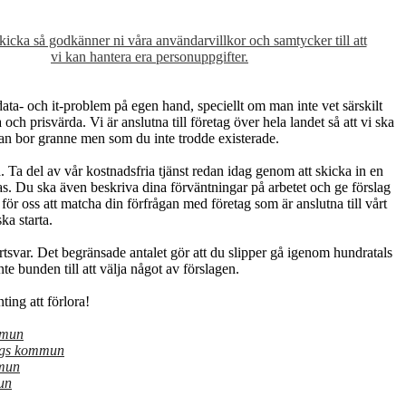
skicka så godkänner ni våra användarvillkor och samtycker till att
vi kan hantera era personuppgifter.
ata- och it-problem på egen hand, speciellt om man inte vet särskilt
ch prisvärda. Vi är anslutna till företag över hela landet så att vi ska
an bor granne men som du inte trodde existerade.
Ta del av vår kostnadsfria tjänst redan idag genom att skicka in en
ras. Du ska även beskriva dina förväntningar på arbetet och ge förslag
 för oss att matcha din förfrågan med företag som är anslutna till vårt
ka starta.
tsvar. Det begränsade antalet gör att du slipper gå igenom hundratals
inte bunden till att välja något av förslagen.
ing att förlora!
mmun
ngs kommun
mmun
un