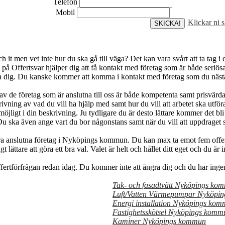
Telefon
Mobil
Klickar ni 
 men vet inte hur du ska gå till väga? Det kan vara svårt att ta tag i d
på Offertsvar hjälper dig att få kontakt med företag som är både seriösa o
ra dig. Du kanske kommer att komma i kontakt med företag som du näst
 de företag som är anslutna till oss är både kompetenta samt prisvärda. 
ivning av vad du vill ha hjälp med samt hur du vill att arbetet ska utfö
möjligt i din beskrivning. Ju tydligare du är desto lättare kommer det bli
u ska även ange vart du bor någonstans samt när du vill att uppdraget s
 våra anslutna företag i Nyköpings kommun. Du kan max ta emot fem offer
t lättare att göra ett bra val. Valet är helt och hållet ditt eget och du är 
ffertförfrågan redan idag. Du kommer inte att ångra dig och du har ingent
Tak- och fasadtvätt Nyköpings ko
Luft/Vatten Värmepumpar Nyköpi
Energi installation Nyköpings ko
Fastighetsskötsel Nyköpings komm
Kaminer Nyköpings kommun