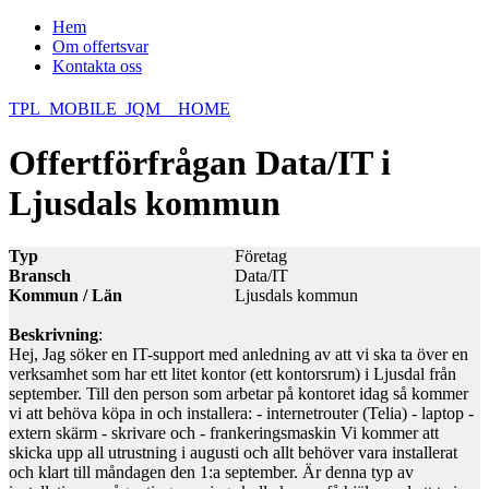
Hem
Om offertsvar
Kontakta oss
TPL_MOBILE_JQM__HOME
Offertförfrågan Data/IT i
Ljusdals kommun
Typ
Företag
Bransch
Data/IT
Kommun / Län
Ljusdals kommun
Beskrivning
:
Hej, Jag söker en IT-support med anledning av att vi ska ta över en
verksamhet som har ett litet kontor (ett kontorsrum) i Ljusdal från
september. Till den person som arbetar på kontoret idag så kommer
vi att behöva köpa in och installera: - internetrouter (Telia) - laptop -
extern skärm - skrivare och - frankeringsmaskin Vi kommer att
skicka upp all utrustning i augusti och allt behöver vara installerat
och klart till måndagen den 1:a september. Är denna typ av