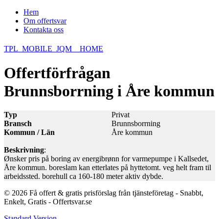
Hem
Om offertsvar
Kontakta oss
TPL_MOBILE_JQM__HOME
Offertförfrågan
Brunnsborrning i Åre kommun
Typ
Privat
Bransch
Brunnsborrning
Kommun / Län
Åre kommun
Beskrivning
:
Ønsker pris på boring av energibrønn for varmepumpe i Kallsedet,
Åre kommun. boreslam kan etterlates på hyttetomt. veg helt fram til
arbeidssted. borehull ca 160-180 meter aktiv dybde.
© 2026 Få offert & gratis prisförslag från tjänsteföretag - Snabbt,
Enkelt, Gratis - Offertsvar.se
Standard Version