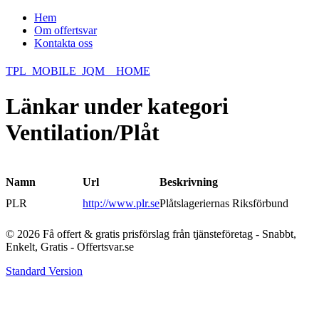
Hem
Om offertsvar
Kontakta oss
TPL_MOBILE_JQM__HOME
Länkar under kategori
Ventilation/Plåt
Namn
Url
Beskrivning
PLR
http://www.plr.se
Plåtslageriernas Riksförbund
© 2026 Få offert & gratis prisförslag från tjänsteföretag - Snabbt,
Enkelt, Gratis - Offertsvar.se
Standard Version