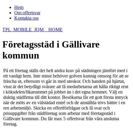
Hem
Om offertsvar
Kontakta oss
TPL_MOBILE_JQM__HOME
Företagsstäd i Gällivare
kommun
På ett företag ställs det helt andra krav på städningen jämfört med i
ett vanligt hem. Inte minst behöver golven kunnig omsorg för att se
fräscha ut, eftersom vi går in med uteskor. Och handen på hjärtat,
visst är det betydligt svårare att få medarbetarna att hålla riktigt rent
i köksdelen/fikarummet på jobbet än i det egna hemmet. Välj en
duktig städfirma till ditt kontor. Besökarna får ett gott första intryck
när de möts av en välstädad entré och de anställda trivs bättre i en
ren arbetsmiljö. Skicka en offertförfrågan och få svar och
prisuppgifter från städföretag som arbetar med företagsstäd i
Gällivare kommun. Du får max 5 offertsvar från våra anslutna
företag.