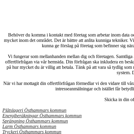
Behöver du komma i kontakt med företag som arbetar inom data och it
mycket inom det området. Det är bättre att anlita kunniga tekniker. Vi 
kunna ge förslag på företag som befinner sig nä
Vi fungerar som mellanhanden mellan dig och företagen. Samtliga av
offertförfrågan via vår hemsida. Din förfrågan ska inkludera en beskr
på hur mycket du är villig att betala. Tänk på att vara så tydlig som 
system. D
När vi har mottagit din offertförfrågan förmedlar vi den vidare till 
intresseanmälningar och istället får betydlig
Skicka in din o
Plåtslageri Östhammars kommun
Energiberäkningar Östhammars kommun
Sprängning Östhammars kommun
Larm Östhammars kommun
Tryckeri Östhammars kommun