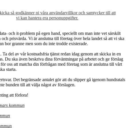
skicka så godkänner ni våra användarvillkor och samtycker till att
vi kan hantera era personuppgifter.
ata- och it-problem på egen hand, speciellt om man inte vet särskilt
ch prisvärda. Vi är anslutna till företag över hela landet så att vi ska
an bor granne men som du inte trodde existerade.
Ta del av vår kostnadsfria tjänst redan idag genom att skicka in en
ras. Du ska även beskriva dina förväntningar på arbetet och ge förslag
 för oss att matcha din förfrågan med företag som är anslutna till vårt
ka starta.
rtsvar. Det begränsade antalet gör att du slipper gå igenom hundratals
inte bunden till att välja något av förslagen.
ing att förlora!
mmars kommun
ommun
kommun