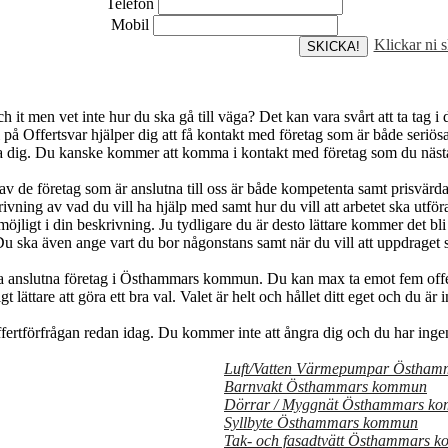
Telefon
Mobil
Klickar ni 
 men vet inte hur du ska gå till väga? Det kan vara svårt att ta tag i d
på Offertsvar hjälper dig att få kontakt med företag som är både seriösa o
ra dig. Du kanske kommer att komma i kontakt med företag som du näst
 de företag som är anslutna till oss är både kompetenta samt prisvärda. 
ivning av vad du vill ha hjälp med samt hur du vill att arbetet ska utfö
möjligt i din beskrivning. Ju tydligare du är desto lättare kommer det bli
u ska även ange vart du bor någonstans samt när du vill att uppdraget s
våra anslutna företag i Östhammars kommun. Du kan max ta emot fem offe
t lättare att göra ett bra val. Valet är helt och hållet ditt eget och du är 
ffertförfrågan redan idag. Du kommer inte att ångra dig och du har ingent
Luft/Vatten Värmepumpar Östha
Barnvakt Östhammars kommun
Dörrar / Myggnät Östhammars k
Syllbyte Östhammars kommun
Tak- och fasadtvätt Östhammars 