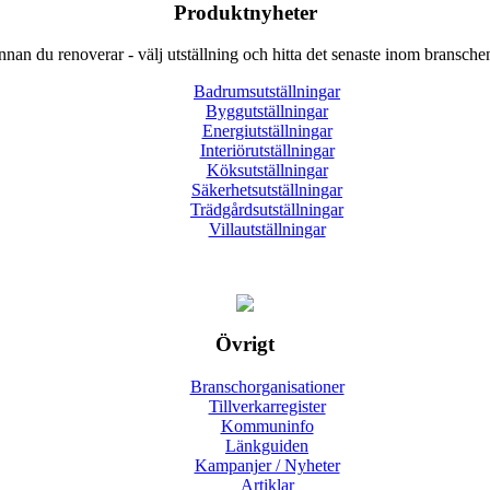
Produktnyheter
nnan du renoverar - välj utställning och hitta det senaste inom bransche
Badrumsutställningar
Byggutställningar
Energiutställningar
Interiörutställningar
Köksutställningar
Säkerhetsutställningar
Trädgårdsutställningar
Villautställningar
Övrigt
Branschorganisationer
Tillverkarregister
Kommuninfo
Länkguiden
Kampanjer / Nyheter
Artiklar