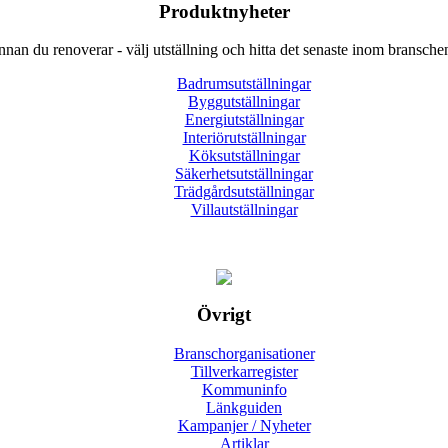
Produktnyheter
nnan du renoverar - välj utställning och hitta det senaste inom bransche
Badrumsutställningar
Byggutställningar
Energiutställningar
Interiörutställningar
Köksutställningar
Säkerhetsutställningar
Trädgårdsutställningar
Villautställningar
Övrigt
Branschorganisationer
Tillverkarregister
Kommuninfo
Länkguiden
Kampanjer / Nyheter
Artiklar