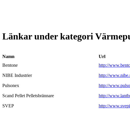
Länkar under kategori Värmep
Namn
Url
Bentone
http://www.bent
NIBE Industrier
http://www.nibe.
Pulsonex
http://www.puls
Scand Pellet Pelletsbrännare
http://www.lantb
SVEP
http://www.svepi