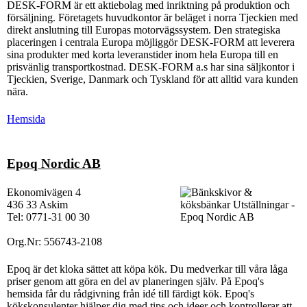
DESK-FORM är ett aktiebolag med inriktning på produktion och
försäljning. Företagets huvudkontor är beläget i norra Tjeckien med
direkt anslutning till Europas motorvägssystem. Den strategiska
placeringen i centrala Europa möjliggör DESK-FORM att leverera
sina produkter med korta leveranstider inom hela Europa till en
prisvänlig transportkostnad. DESK-FORM a.s har sina säljkontor i
Tjeckien, Sverige, Danmark och Tyskland för att alltid vara kunden
nära.
Hemsida
Epoq Nordic AB
Ekonomivägen 4
436 33 Askim
Tel: 0771-31 00 30
Org.Nr: 556743-2108
Epoq är det kloka sättet att köpa kök. Du medverkar till våra låga
priser genom att göra en del av planeringen själv. På Epoq's
hemsida får du rådgivning från idé till färdigt kök. Epoq's
kökskonsulenter hjälper dig med tips och ideer och kontrollerar att