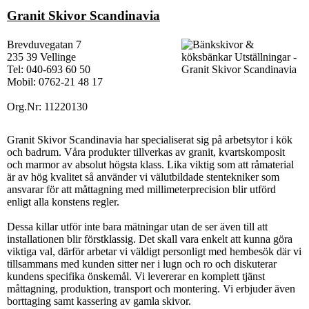
Granit Skivor Scandinavia
Brevduvegatan 7
235 39 Vellinge
Tel: 040-693 60 50
Mobil: 0762-21 48 17
Org.Nr: 11220130
Granit Skivor Scandinavia har specialiserat sig på arbetsytor i kök
och badrum. Våra produkter tillverkas av granit, kvartskomposit
och marmor av absolut högsta klass. Lika viktig som att råmaterial
är av hög kvalitet så använder vi välutbildade stentekniker som
ansvarar för att måttagning med millimeterprecision blir utförd
enligt alla konstens regler.
Dessa killar utför inte bara mätningar utan de ser även till att
installationen blir förstklassig.
Det skall vara enkelt att kunna göra
viktiga val, därför arbetar vi väldigt personligt med hembesök där vi
tillsammans med kunden sitter ner i lugn och ro och diskuterar
kundens specifika önskemål. Vi levererar en komplett tjänst
måttagning, produktion, transport och montering. Vi erbjuder även
borttaging samt kassering av gamla skivor.