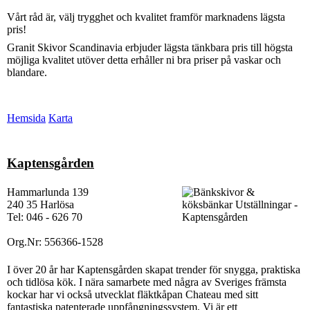
Vårt råd är, välj trygghet och kvalitet framför marknadens lägsta
pris!
Granit Skivor Scandinavia erbjuder lägsta tänkbara pris till högsta
möjliga kvalitet utöver detta erhåller ni bra priser på vaskar och
blandare.
Hemsida
Karta
Kaptensgården
Hammarlunda 139
240 35 Harlösa
Tel: 046 - 626 70
Org.Nr: 556366-1528
I över 20 år har Kaptensgården skapat trender för snygga, praktiska
och tidlösa kök. I nära samarbete med några av Sveriges främsta
kockar har vi också utvecklat fläktkåpan Chateau med sitt
fantastiska patenterade uppfångningssystem. Vi är ett