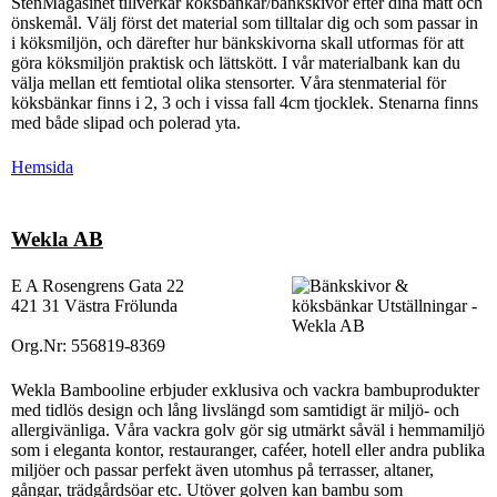
StenMagasinet tillverkar köksbänkar/bänkskivor efter dina mått och
önskemål. Välj först det material som tilltalar dig och som passar in
i köksmiljön, och därefter hur bänkskivorna skall utformas för att
göra köksmiljön praktisk och lättskött. I vår materialbank kan du
välja mellan ett femtiotal olika stensorter. Våra stenmaterial för
köksbänkar finns i 2, 3 och i vissa fall 4cm tjocklek. Stenarna finns
med både slipad och polerad yta.
Hemsida
Wekla AB
E A Rosengrens Gata 22
421 31 Västra Frölunda
Org.Nr: 556819-8369
Wekla Bambooline erbjuder exklusiva och vackra bambuprodukter
med tidlös design och lång livslängd som samtidigt är miljö- och
allergivänliga. Våra vackra golv gör sig utmärkt såväl i hemmamiljö
som i eleganta kontor, restauranger, caféer, hotell eller andra publika
miljöer och passar perfekt även utomhus på terrasser, altaner,
gångar, trädgårdsöar etc. Utöver golven kan bambu som