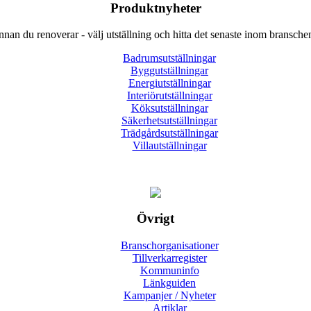
Produktnyheter
nnan du renoverar - välj utställning och hitta det senaste inom bransche
Badrumsutställningar
Byggutställningar
Energiutställningar
Interiörutställningar
Köksutställningar
Säkerhetsutställningar
Trädgårdsutställningar
Villautställningar
Övrigt
Branschorganisationer
Tillverkarregister
Kommuninfo
Länkguiden
Kampanjer / Nyheter
Artiklar