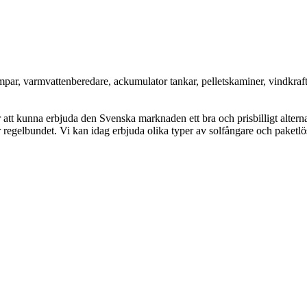
ar, varmvattenberedare, ackumulator tankar, pelletskaminer, vindkraftv
 att kunna erbjuda den Svenska marknaden ett bra och prisbilligt alterna
 regelbundet. Vi kan idag erbjuda olika typer av solfångare och paketlösni