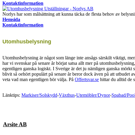
Kontaktinformation
Norlys har som målsättning att kunna täcka de flesta behov av belysn
Hemsida
Kontaktinformation
Utomhusbelysning
Utomhusbelysning är något som länge inte ansågs särskilt viktigt, men 
har vi svenskar på senare år börjat satsa allt mer på utomhusbelysn
egentligen ganska logiskt. I Sverige är det ju nämligen ganska mörk
blivit så oehört populärt på senare år beror dock även på att utbudet a
veta vad man egentligen bör välja. På
Offertsvar.se
hittar du alltid de
Länktips:
Markiser/Solskydd
-
Växthus
-
Utemöbler/Dynor
-
Spabad/Pool
Arsite AB