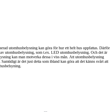
anerad utomhusbelysning kan göra för hur ett helt hus uppfattas. Därför
mer av utomhusbelysning, som t.ex. LED utomhusbelysning. Och det är
belysning kan man motverka dessa i viss mån. Att utomhusbelysning
Samtidigt är det just detta som ibland kan göra att det känns svårt att
mhusbelsyning.