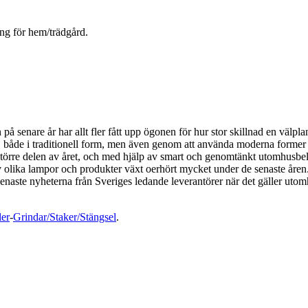
ing för hem/trädgård.
på senare år har allt fler fått upp ögonen för hur stor skillnad en välpl
ing, både i traditionell form, men även genom att använda moderna for
t större delen av året, och med hjälp av smart och genomtänkt utomhus
v olika lampor och produkter växt oerhört mycket under de senaste åren. 
 senaste nyheterna från Sveriges ledande leverantörer när det gäller uto
er
-
Grindar/Staker/Stängsel
.