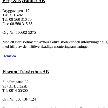
Berg & Nycander AB
Bryggavägen 117
178 31 Ekerö
Tel: 08-560 310 70
Fax: 08-560 315 65
Org.Nr: 556602-5275
Med ett stort sortiment växthus i olika storlekar och utformningar til
med hjälp av den lättöverskådliga monteringsanvisningen.
Hemsida
Florum Träväxthus AB
Sundbrogatan 32
937 31 Burträsk
Tel: 0914-55300
Org.Nr: 556718-7124