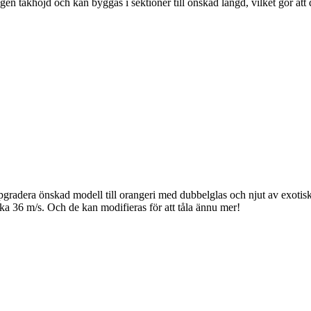
ltagen takhöjd och kan byggas i sektioner till önskad längd, vilket gör at
ppgradera önskad modell till orangeri med dubbelglas och njut av exotis
ka 36 m/s. Och de kan modifieras för att tåla ännu mer!