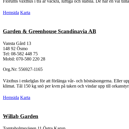
Florums växthus i trä är vackra, luftiga och stabila. De har en väl til
Hemsida
Karta
Garden & Greenhouse Scandinavia AB
Vansta Gård 13
148 92 Ösmo
Tel: 08-582 448 75
Mobil: 070-580 220 28
Org.Nr: 556927-1165
Växthus i enkelglas för att förlänga vår- och höstsäsongerna. Eller u
klimat. Tål 150 kg snö per kvm på taken och vindar upp till orkanstyr
Hemsida
Karta
Willab Garden
Tomtaholmsvägen 11 Östra Karup