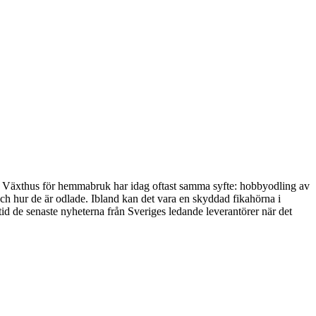
or. Växthus för hemmabruk har idag oftast samma syfte: hobbyodling av
h hur de är odlade. Ibland kan det vara en skyddad fikahörna i
ltid de senaste nyheterna från Sveriges ledande leverantörer när det