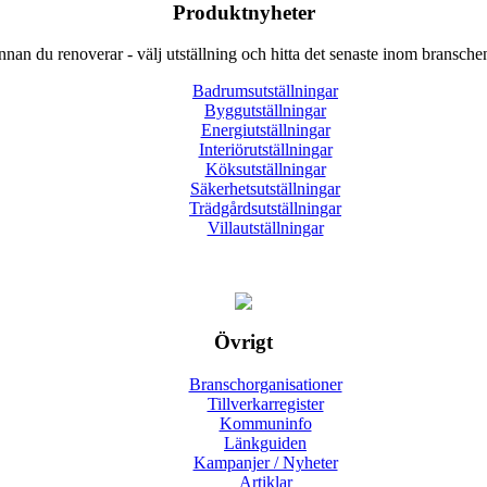
Produktnyheter
nnan du renoverar - välj utställning och hitta det senaste inom bransche
Badrumsutställningar
Byggutställningar
Energiutställningar
Interiörutställningar
Köksutställningar
Säkerhetsutställningar
Trädgårdsutställningar
Villautställningar
Övrigt
Branschorganisationer
Tillverkarregister
Kommuninfo
Länkguiden
Kampanjer / Nyheter
Artiklar