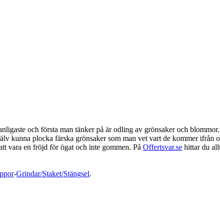
 vanligaste och första man tänker på är odling av grönsaker och blomm
jälv kunna plocka färska grönsaker som man vet vart de kommer ifrån oc
att vara en fröjd för ögat och inte gommen. På
Offertsvar.se
hittar du al
ppor
-
Grindar/Staket/Stängsel
.