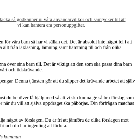
skicka så godkänner ni våra användarvillkor och samtycker till att
vi kan hantera era personuppgifter.
för våra barn så har vi sällan det. Det är absolut inte något fel i att
allt från läxläsning, lämning samt hämtning till och från olika
na över sina barn till. Det är viktigt att den som ska passa dina barn
svårt och tidskrävande.
engar. Denna tjänsten gör att du slipper det krävande arbetet att själv
 just du behöver få hjälp med så att vi ska kunna ge så bra förslag som
 när du vill att själva uppdraget ska påbörjas. Din förfrågan matchas
välja något av förslagen. Du är fri att jämföra de olika förslagen mot
ri och du har ingenting att förlora.
ads kommun