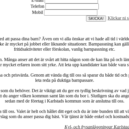
E-mail
Telefon
Mobil
Klickar ni 
att passa dina barn? Även om vi alla önskar att vi hade all tid i världen 
 är mycket på jobbet eller liknande situationer. Barnpassning kan gälla 
fritidsaktiviteter eller förskolan, vanlig barnpassning etc.
n. Många anser att det är svårt att hitta någon som de kan lita på och läm
r mycket erfaren inom sitt yrke. Att leta upp kandidater kan både vara 
na och prisvärda. Genom att vända dig till oss så sparar du både tid och p
leta reda på duktiga barnpassare.
p som du behöver. Det är viktigt att du ger en tydlig beskrivning av vad
tt du anger vilken kommun samt län som du bor i. Slutligen ska du anger
sedan med de företag i Karlstads kommun som är anslutna till oss.
ll oss. Valet är helt och hållet ditt eget och du är inte bunden till att 
rslag som du anser passa dig bäst. Vår tjänst är både enkel och kostnadsf
Kyl- och frysanläggningar Karlst