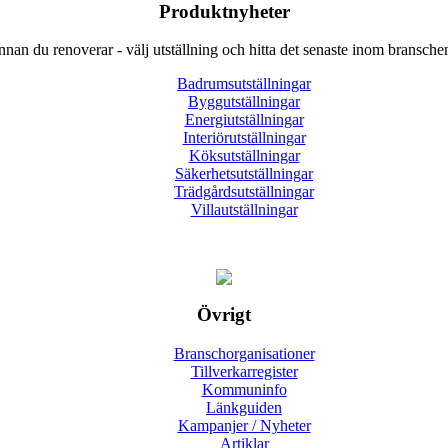
Produktnyheter
nnan du renoverar - välj utställning och hitta det senaste inom bransche
Badrumsutställningar
Byggutställningar
Energiutställningar
Interiörutställningar
Köksutställningar
Säkerhetsutställningar
Trädgårdsutställningar
Villautställningar
Övrigt
Branschorganisationer
Tillverkarregister
Kommuninfo
Länkguiden
Kampanjer / Nyheter
Artiklar