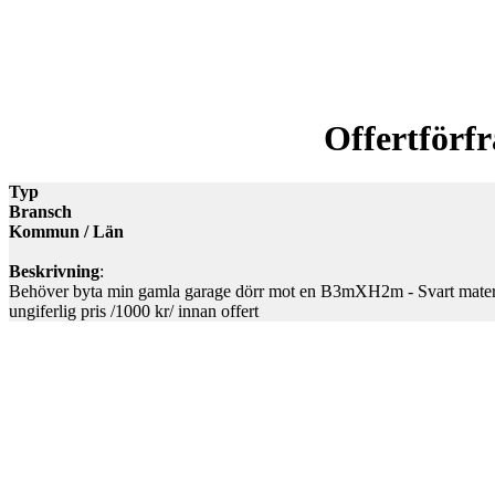
Offertförf
Typ
Bransch
Kommun / Län
Beskrivning
:
Behöver byta min gamla garage dörr mot en B3mXH2m - Svart material 
ungiferlig pris /1000 kr/ innan offert