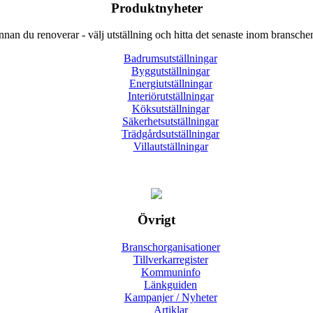
Produktnyheter
nnan du renoverar - välj utställning och hitta det senaste inom bransche
Badrumsutställningar
Byggutställningar
Energiutställningar
Interiörutställningar
Köksutställningar
Säkerhetsutställningar
Trädgårdsutställningar
Villautställningar
Övrigt
Branschorganisationer
Tillverkarregister
Kommuninfo
Länkguiden
Kampanjer / Nyheter
Artiklar